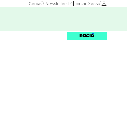
|
|
Iniciar Sessió
Cerca
Newsletters