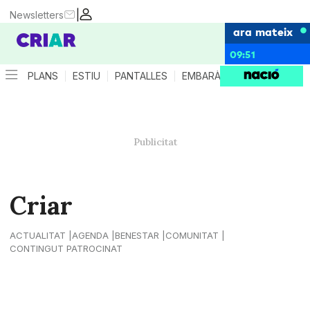
|
Newsletters
ara mateix
09:51
PLANS
ESTIU
PANTALLES
EMBARÀS
CRIANÇA
ES
Criar
ACTUALITAT
AGENDA
BENESTAR
COMUNITAT
CONTINGUT PATROCINAT