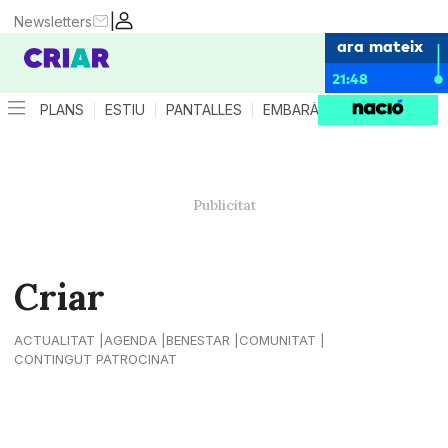
|
Newsletters
ara mateix
21:48
PLANS
ESTIU
PANTALLES
EMBARÀS
CRIANÇA
ES
Criar
ACTUALITAT
AGENDA
BENESTAR
COMUNITAT
CONTINGUT PATROCINAT