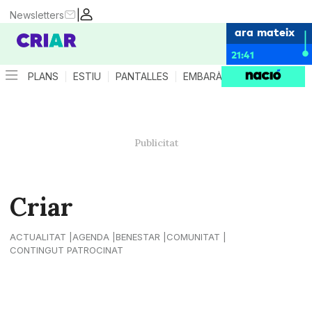
|
Newsletters
ara mateix
21:41
PLANS
ESTIU
PANTALLES
EMBARÀS
CRIANÇA
ES
Criar
ACTUALITAT
AGENDA
BENESTAR
COMUNITAT
CONTINGUT PATROCINAT