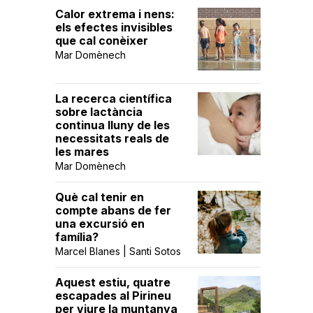
Calor extrema i nens:
els efectes invisibles
que cal conèixer
Mar Domènech
La recerca científica
sobre lactància
continua lluny de les
necessitats reals de
les mares
Mar Domènech
Què cal tenir en
compte abans de fer
una excursió en
família?
Marcel Blanes | Santi Sotos
Aquest estiu, quatre
escapades al Pirineu
per viure la muntanya