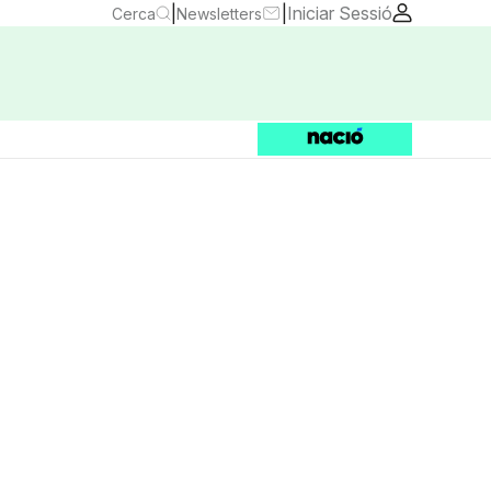
|
|
Iniciar Sessió
Cerca
Newsletters