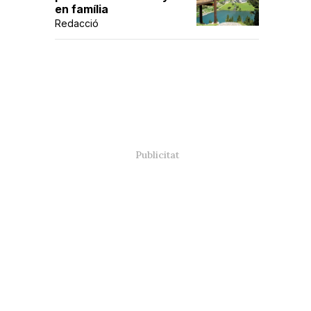
en família
Redacció