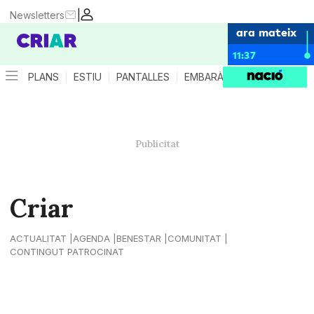
|
Newsletters
ara mateix
11:37
PLANS
ESTIU
PANTALLES
EMBARÀS
CRIANÇA
ES
Criar
ACTUALITAT
AGENDA
BENESTAR
COMUNITAT
CONTINGUT PATROCINAT