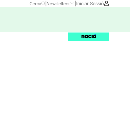
|
|
Iniciar Sessió
Cerca
Newsletters