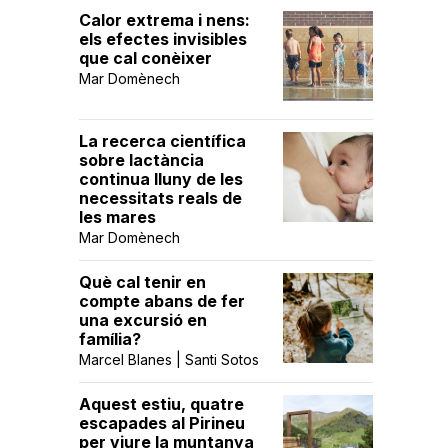
Calor extrema i nens:
els efectes invisibles
que cal conèixer
Mar Domènech
La recerca científica
sobre lactància
continua lluny de les
necessitats reals de
les mares
Mar Domènech
Què cal tenir en
compte abans de fer
una excursió en
família?
Marcel Blanes | Santi Sotos
Aquest estiu, quatre
escapades al Pirineu
per viure la muntanya