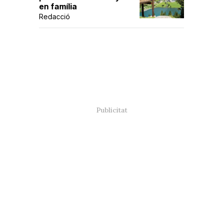
en família
Redacció