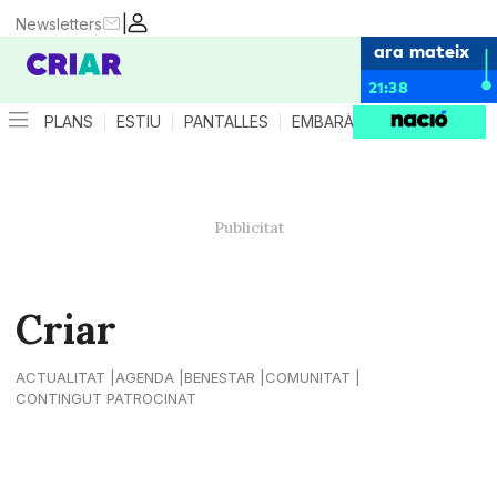
|
Newsletters
ara mateix
21:38
PLANS
ESTIU
PANTALLES
EMBARÀS
CRIANÇA
ES
Criar
ACTUALITAT
AGENDA
BENESTAR
COMUNITAT
CONTINGUT PATROCINAT