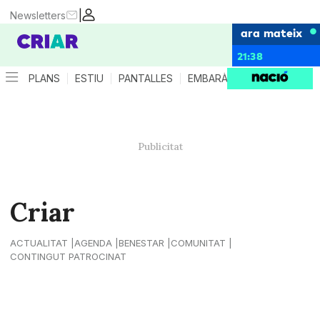
|
Newsletters
ara mateix
21:38
PLANS
ESTIU
PANTALLES
EMBARÀS
CRIANÇA
ES
Criar
ACTUALITAT
AGENDA
BENESTAR
COMUNITAT
CONTINGUT PATROCINAT