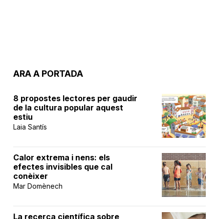
ARA A PORTADA
8 propostes lectores per gaudir
de la cultura popular aquest
estiu
Laia Santís
Calor extrema i nens: els
efectes invisibles que cal
conèixer
Mar Domènech
La recerca científica sobre