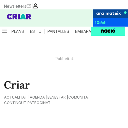
|
Newsletters
ara mateix
10:46
PLANS
ESTIU
PANTALLES
EMBARÀS
CRIANÇA
ES
Criar
ACTUALITAT
AGENDA
BENESTAR
COMUNITAT
CONTINGUT PATROCINAT