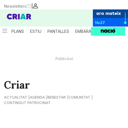
|
Newsletters
ara mateix
14:27
PLANS
ESTIU
PANTALLES
EMBARÀS
CRIANÇA
ES
Criar
ACTUALITAT
AGENDA
BENESTAR
COMUNITAT
CONTINGUT PATROCINAT