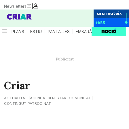
|
Newsletters
ara mateix
11:55
PLANS
ESTIU
PANTALLES
EMBARÀS
CRIANÇA
ES
Criar
ACTUALITAT
AGENDA
BENESTAR
COMUNITAT
CONTINGUT PATROCINAT