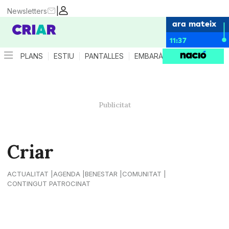
|
Newsletters
ara mateix
11:37
PLANS
ESTIU
PANTALLES
EMBARÀS
CRIANÇA
ES
Criar
ACTUALITAT
AGENDA
BENESTAR
COMUNITAT
CONTINGUT PATROCINAT