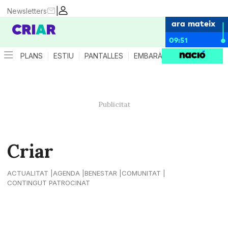
|
Newsletters
ara mateix
09:51
PLANS
ESTIU
PANTALLES
EMBARÀS
CRIANÇA
ES
Criar
ACTUALITAT
AGENDA
BENESTAR
COMUNITAT
CONTINGUT PATROCINAT