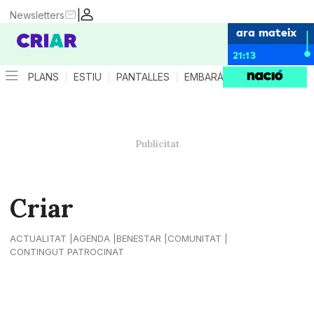
|
Newsletters
ara mateix
21:13
PLANS
ESTIU
PANTALLES
EMBARÀS
CRIANÇA
ES
Criar
ACTUALITAT
AGENDA
BENESTAR
COMUNITAT
CONTINGUT PATROCINAT