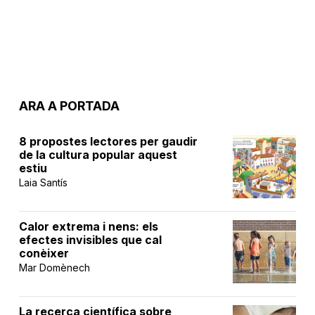
ARA A PORTADA
8 propostes lectores per gaudir
de la cultura popular aquest
estiu
Laia Santís
Calor extrema i nens: els
efectes invisibles que cal
conèixer
Mar Domènech
La recerca científica sobre