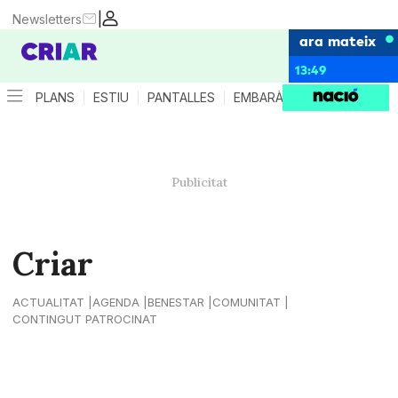
|
Newsletters
ara mateix
13:49
PLANS
ESTIU
PANTALLES
EMBARÀS
CRIANÇA
ES
Criar
ACTUALITAT
AGENDA
BENESTAR
COMUNITAT
CONTINGUT PATROCINAT