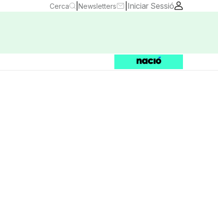
|
|
Iniciar Sessió
Cerca
Newsletters