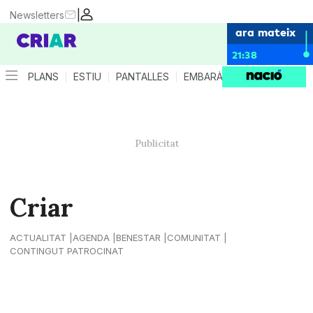
|
Newsletters
ara mateix
21:38
PLANS
ESTIU
PANTALLES
EMBARÀS
CRIANÇA
ES
Criar
ACTUALITAT
AGENDA
BENESTAR
COMUNITAT
CONTINGUT PATROCINAT