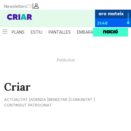
|
Newsletters
ara mateix
21:48
PLANS
ESTIU
PANTALLES
EMBARÀS
CRIANÇA
ES
Criar
ACTUALITAT
AGENDA
BENESTAR
COMUNITAT
CONTINGUT PATROCINAT