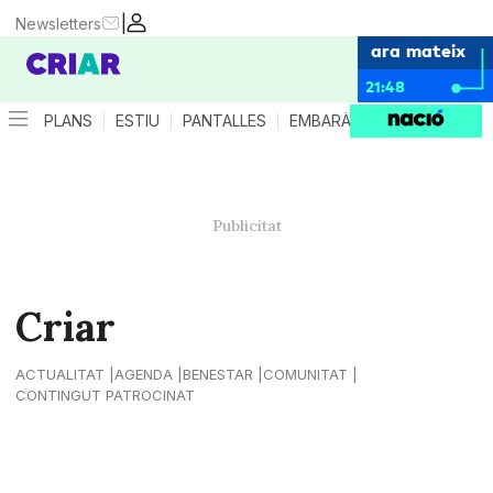
|
Newsletters
ara mateix
21:48
PLANS
ESTIU
PANTALLES
EMBARÀS
CRIANÇA
ES
Criar
ACTUALITAT
AGENDA
BENESTAR
COMUNITAT
CONTINGUT PATROCINAT