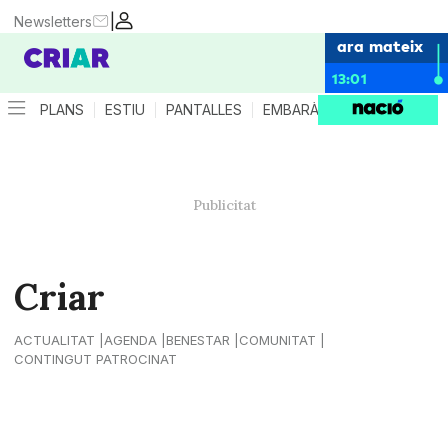
|
Newsletters
ara mateix
13:01
PLANS
ESTIU
PANTALLES
EMBARÀS
CRIANÇA
ES
Criar
ACTUALITAT
AGENDA
BENESTAR
COMUNITAT
CONTINGUT PATROCINAT