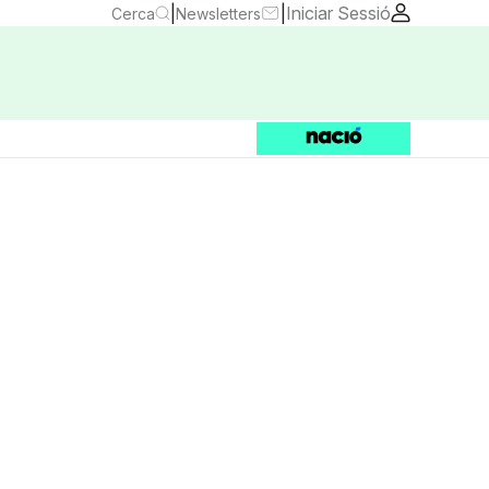
|
|
Iniciar Sessió
Cerca
Newsletters