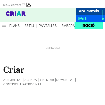
|
Newsletters
ara mateix
09:18
PLANS
ESTIU
PANTALLES
EMBARÀS
CRIANÇA
ES
Criar
ACTUALITAT
AGENDA
BENESTAR
COMUNITAT
CONTINGUT PATROCINAT