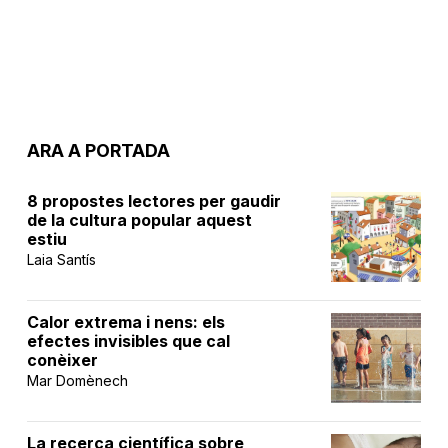
ARA A PORTADA
8 propostes lectores per gaudir
de la cultura popular aquest
estiu
Laia Santís
Calor extrema i nens: els
efectes invisibles que cal
conèixer
Mar Domènech
La recerca científica sobre