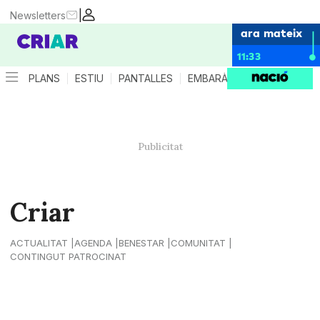
|
Newsletters
ara mateix
11:33
PLANS
ESTIU
PANTALLES
EMBARÀS
CRIANÇA
ES
Criar
ACTUALITAT
AGENDA
BENESTAR
COMUNITAT
CONTINGUT PATROCINAT