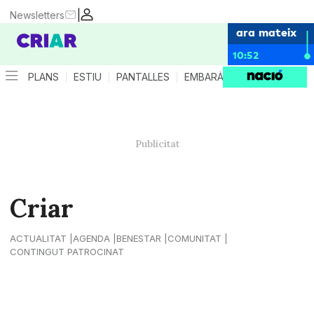
|
Newsletters
ara mateix
10:52
PLANS
ESTIU
PANTALLES
EMBARÀS
CRIANÇA
ES
Criar
ACTUALITAT
AGENDA
BENESTAR
COMUNITAT
CONTINGUT PATROCINAT