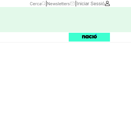
|
|
Iniciar Sessió
Cerca
Newsletters