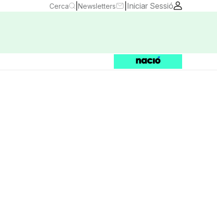
|
|
Iniciar Sessió
Cerca
Newsletters