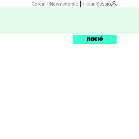
|
|
Iniciar Sessió
Cerca
Newsletters