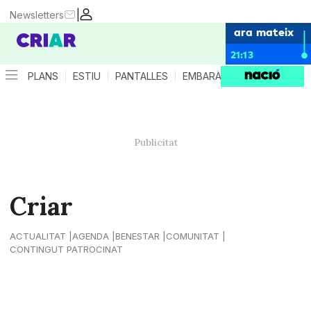
|
Newsletters
ara mateix
21:13
PLANS
ESTIU
PANTALLES
EMBARÀS
CRIANÇA
ES
Criar
ACTUALITAT
AGENDA
BENESTAR
COMUNITAT
CONTINGUT PATROCINAT