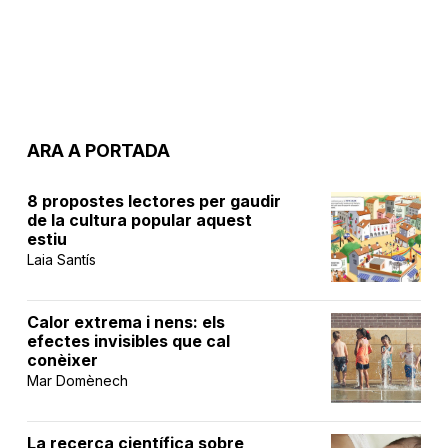
ARA A PORTADA
8 propostes lectores per gaudir
de la cultura popular aquest
estiu
Laia Santís
Calor extrema i nens: els
efectes invisibles que cal
conèixer
Mar Domènech
La recerca científica sobre