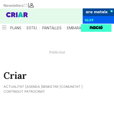
|
Newsletters
ara mateix
16:39
PLANS
ESTIU
PANTALLES
EMBARÀS
CRIANÇA
ES
Criar
ACTUALITAT
AGENDA
BENESTAR
COMUNITAT
CONTINGUT PATROCINAT