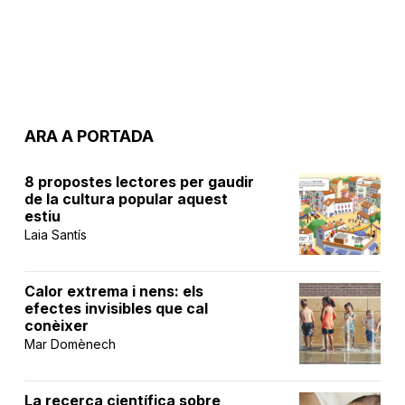
ARA A PORTADA
8 propostes lectores per gaudir
de la cultura popular aquest
estiu
Laia Santís
Calor extrema i nens: els
efectes invisibles que cal
conèixer
Mar Domènech
La recerca científica sobre