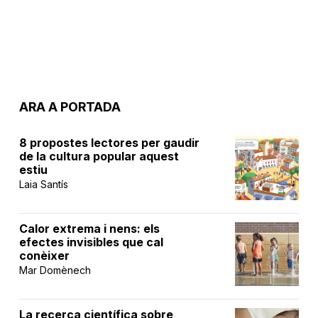
ARA A PORTADA
8 propostes lectores per gaudir
de la cultura popular aquest
estiu
Laia Santís
Calor extrema i nens: els
efectes invisibles que cal
conèixer
Mar Domènech
La recerca científica sobre