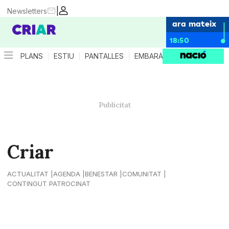
|
Newsletters
ara mateix
18:50
PLANS
ESTIU
PANTALLES
EMBARÀS
CRIANÇA
ES
Criar
ACTUALITAT
AGENDA
BENESTAR
COMUNITAT
CONTINGUT PATROCINAT