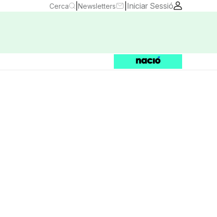
|
|
Iniciar Sessió
Cerca
Newsletters