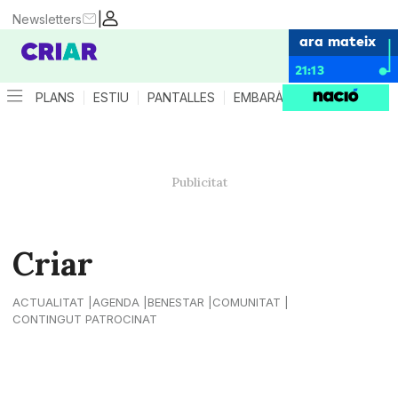
|
Newsletters
ara mateix
21:13
PLANS
ESTIU
PANTALLES
EMBARÀS
CRIANÇA
ES
Criar
ACTUALITAT
AGENDA
BENESTAR
COMUNITAT
CONTINGUT PATROCINAT