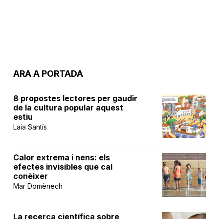
ARA A PORTADA
8 propostes lectores per gaudir
de la cultura popular aquest
estiu
Laia Santís
Calor extrema i nens: els
efectes invisibles que cal
conèixer
Mar Domènech
La recerca científica sobre