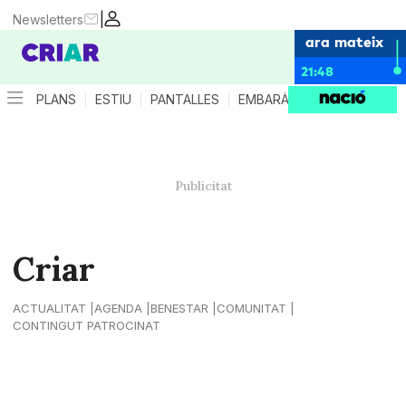
|
Newsletters
ara mateix
21:48
PLANS
ESTIU
PANTALLES
EMBARÀS
CRIANÇA
ES
Criar
ACTUALITAT
AGENDA
BENESTAR
COMUNITAT
CONTINGUT PATROCINAT