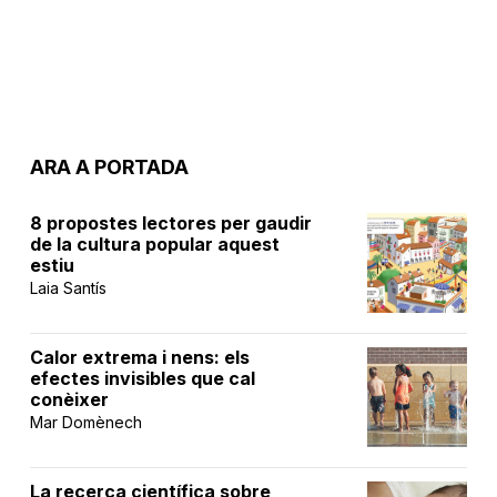
ARA A PORTADA
8 propostes lectores per gaudir
de la cultura popular aquest
estiu
Laia Santís
Calor extrema i nens: els
efectes invisibles que cal
conèixer
Mar Domènech
La recerca científica sobre