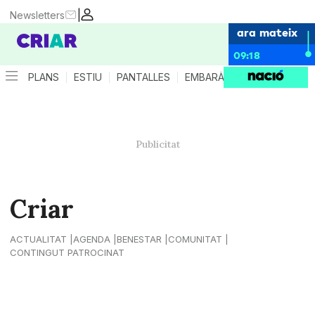
|
Newsletters
ara mateix
09:18
PLANS
ESTIU
PANTALLES
EMBARÀS
CRIANÇA
ES
Criar
ACTUALITAT
AGENDA
BENESTAR
COMUNITAT
CONTINGUT PATROCINAT