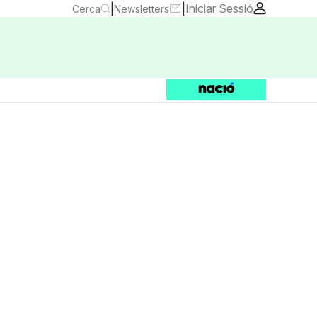
|
|
Iniciar Sessió
Cerca
Newsletters