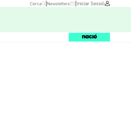
|
|
Iniciar Sessió
Cerca
Newsletters