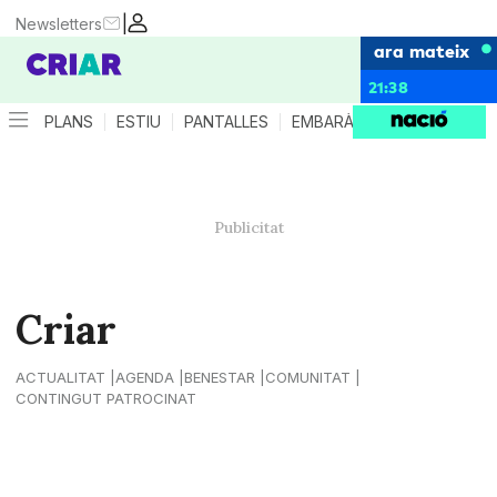
|
Newsletters
ara mateix
21:38
PLANS
ESTIU
PANTALLES
EMBARÀS
CRIANÇA
ES
Criar
ACTUALITAT
AGENDA
BENESTAR
COMUNITAT
CONTINGUT PATROCINAT