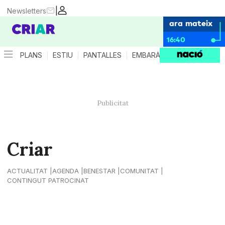
|
Newsletters
ara mateix
16:40
PLANS
ESTIU
PANTALLES
EMBARÀS
CRIANÇA
ES
Criar
ACTUALITAT
AGENDA
BENESTAR
COMUNITAT
CONTINGUT PATROCINAT