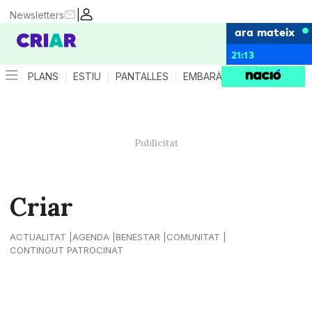
|
Newsletters
ara mateix
21:13
PLANS
ESTIU
PANTALLES
EMBARÀS
CRIANÇA
ES
Criar
ACTUALITAT
AGENDA
BENESTAR
COMUNITAT
CONTINGUT PATROCINAT