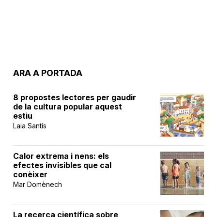
ARA A PORTADA
8 propostes lectores per gaudir
de la cultura popular aquest
estiu
Laia Santís
Calor extrema i nens: els
efectes invisibles que cal
conèixer
Mar Domènech
La recerca científica sobre