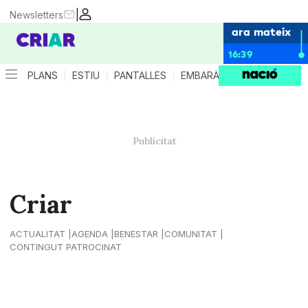
|
Newsletters
ara mateix
16:39
PLANS
ESTIU
PANTALLES
EMBARÀS
CRIANÇA
ES
Criar
ACTUALITAT
AGENDA
BENESTAR
COMUNITAT
CONTINGUT PATROCINAT