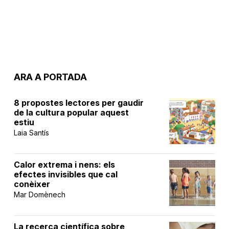
ARA A PORTADA
8 propostes lectores per gaudir
de la cultura popular aquest
estiu
Laia Santís
Calor extrema i nens: els
efectes invisibles que cal
conèixer
Mar Domènech
La recerca científica sobre