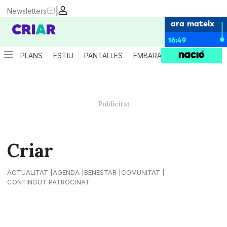
|
Newsletters
ara mateix
16:49
PLANS
ESTIU
PANTALLES
EMBARÀS
CRIANÇA
ES
Criar
ACTUALITAT
AGENDA
BENESTAR
COMUNITAT
CONTINGUT PATROCINAT