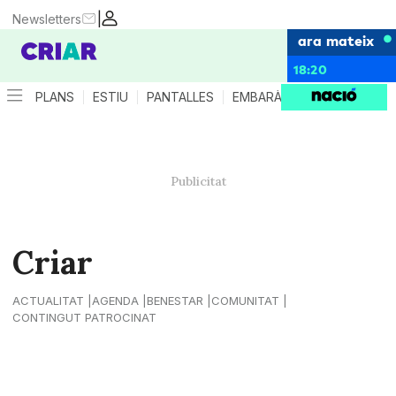
|
Newsletters
ara mateix
18:20
PLANS
ESTIU
PANTALLES
EMBARÀS
CRIANÇA
ES
Criar
ACTUALITAT
AGENDA
BENESTAR
COMUNITAT
CONTINGUT PATROCINAT