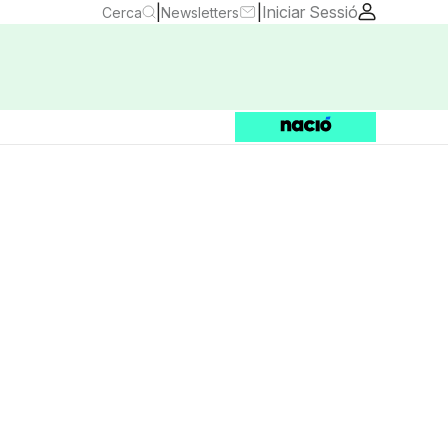
|
|
Iniciar Sessió
Cerca
Newsletters