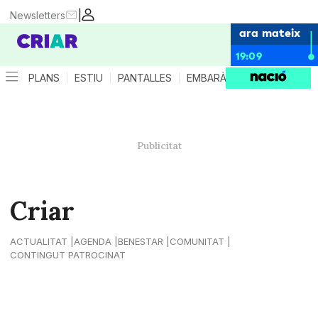
|
Newsletters
ara mateix
19:09
PLANS
ESTIU
PANTALLES
EMBARÀS
CRIANÇA
ES
Criar
ACTUALITAT
AGENDA
BENESTAR
COMUNITAT
CONTINGUT PATROCINAT