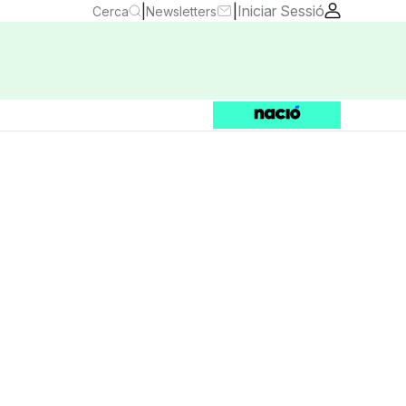
|
|
Iniciar Sessió
Cerca
Newsletters