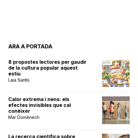
ARA A PORTADA
8 propostes lectores per gaudir
de la cultura popular aquest
estiu
Laia Santís
Calor extrema i nens: els
efectes invisibles que cal
conèixer
Mar Domènech
La recerca científica sobre