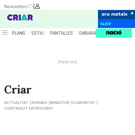
|
Newsletters
ara mateix
14:59
PLANS
ESTIU
PANTALLES
EMBARÀS
CRIANÇA
ES
Criar
ACTUALITAT
AGENDA
BENESTAR
COMUNITAT
CONTINGUT PATROCINAT