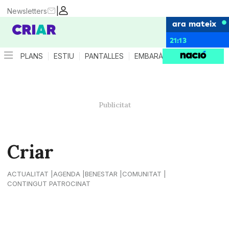
|
Newsletters
ara mateix
21:13
PLANS
ESTIU
PANTALLES
EMBARÀS
CRIANÇA
ES
Criar
ACTUALITAT
AGENDA
BENESTAR
COMUNITAT
CONTINGUT PATROCINAT