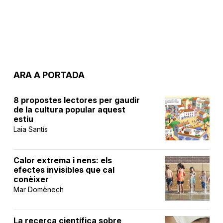
ARA A PORTADA
8 propostes lectores per gaudir
de la cultura popular aquest
estiu
Laia Santís
Calor extrema i nens: els
efectes invisibles que cal
conèixer
Mar Domènech
La recerca científica sobre