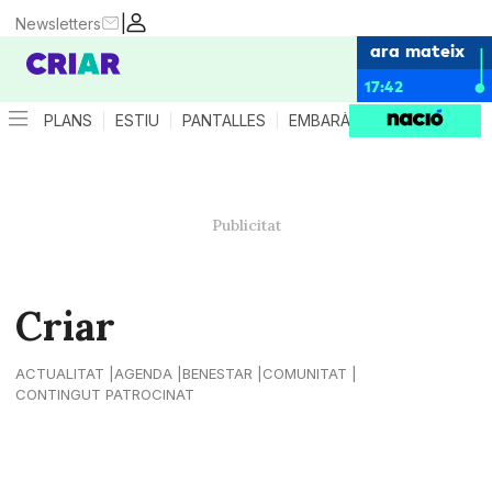
|
Newsletters
ara mateix
17:42
PLANS
ESTIU
PANTALLES
EMBARÀS
CRIANÇA
ES
Criar
ACTUALITAT
AGENDA
BENESTAR
COMUNITAT
CONTINGUT PATROCINAT