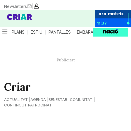
|
Newsletters
ara mateix
11:37
PLANS
ESTIU
PANTALLES
EMBARÀS
CRIANÇA
ES
Criar
ACTUALITAT
AGENDA
BENESTAR
COMUNITAT
CONTINGUT PATROCINAT